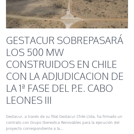
GESTACUR SOBREPASARÁ
LOS 500 MW
CONSTRUIDOS EN CHILE
CON LA ADJUDICACION DE
LA 1ª FASE DEL P.E. CABO
LEONES III
Gestacur, a través de su filial Gestacur Chile Ltda, ha firmado un
contrato con Grupo Ibereolica Renovables para la ejecución del
proyecto correspondiente a la...