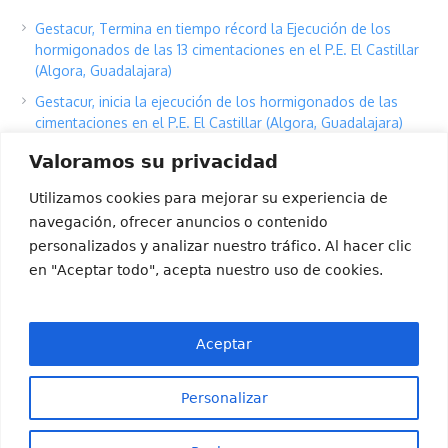
Gestacur, Termina en tiempo récord la Ejecución de los
hormigonados de las 13 cimentaciones en el P.E. El Castillar
(Algora, Guadalajara)
Gestacur, inicia la ejecución de los hormigonados de las
cimentaciones en el P.E. El Castillar (Algora, Guadalajara)
Gestacur inicia, la ejecución del hormigonado de las
Valoramos su privacidad
cimentaciones en el P.E. de Joluga, Eslava, Navarra, con la
cimentación del Aerogenerador Joluga 3.
Utilizamos cookies para mejorar su experiencia de
navegación, ofrecer anuncios o contenido
Gestacur SLU, con el deporte joven gallego.
personalizados y analizar nuestro tráfico. Al hacer clic
Gestacur, Adjudicatario del Contrato BOP de la Obra Civil y
en "Aceptar todo", acepta nuestro uso de cookies.
Red de Media Tensión del Parque Eólico El Castillar, en
Algora, Guadalajara.
Aceptar
Personalizar
GESTACUR © 2022 | info@gestacur.com | Todos los derechos están