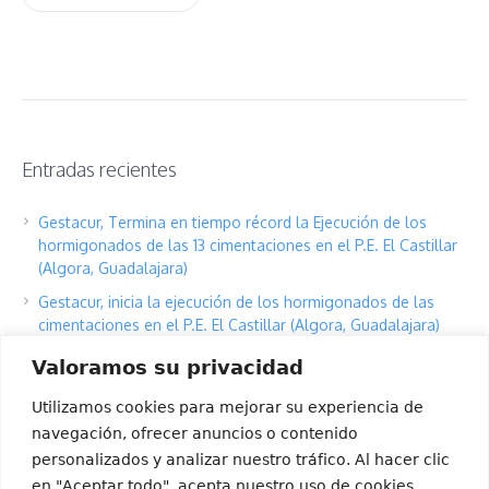
Entradas recientes
Gestacur, Termina en tiempo récord la Ejecución de los
hormigonados de las 13 cimentaciones en el P.E. El Castillar
(Algora, Guadalajara)
Gestacur, inicia la ejecución de los hormigonados de las
cimentaciones en el P.E. El Castillar (Algora, Guadalajara)
Gestacur inicia, la ejecución del hormigonado de las
Valoramos su privacidad
cimentaciones en el P.E. de Joluga, Eslava, Navarra, con la
cimentación del Aerogenerador Joluga 3.
Utilizamos cookies para mejorar su experiencia de
navegación, ofrecer anuncios o contenido
Gestacur SLU, con el deporte joven gallego.
personalizados y analizar nuestro tráfico. Al hacer clic
Gestacur, Adjudicatario del Contrato BOP de la Obra Civil y
en "Aceptar todo", acepta nuestro uso de cookies.