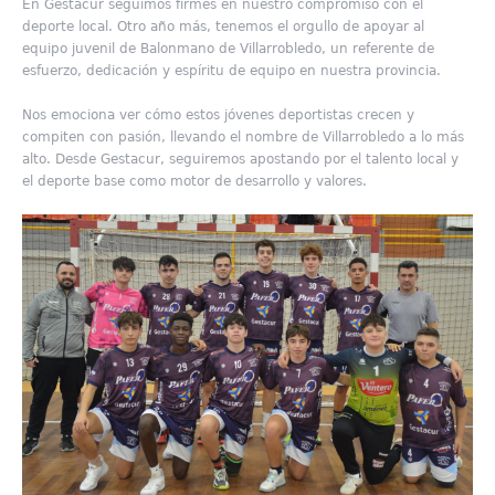
En Gestacur seguimos firmes en nuestro compromiso con el
deporte local. Otro año más, tenemos el orgullo de apoyar al
equipo juvenil de Balonmano de Villarrobledo, un referente de
esfuerzo, dedicación y espíritu de equipo en nuestra provincia.
Nos emociona ver cómo estos jóvenes deportistas crecen y
compiten con pasión, llevando el nombre de Villarrobledo a lo más
alto. Desde Gestacur, seguiremos apostando por el talento local y
el deporte base como motor de desarrollo y valores.